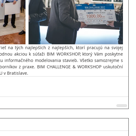
ieť na tých najlepších z najlepších, ktorí pracujú na svojej 
evodnou akciou k súťaži BIM WORKSHOP, ktorý Vám poskytne 
ku informačného modelovania stavieb. Všetko samozrejme s 
dborníkov z praxe. BIM CHALLENGE & WORKSHOP uskutoční 
 v Bratislave.