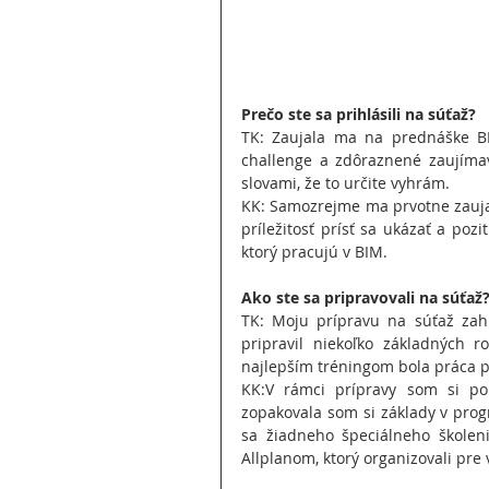
Prečo ste sa prihlásili na súťaž?
TK: Zaujala ma na prednáške BI
challenge a zdôraznené zaujímav
slovami, že to určite vyhrám.
KK: Samozrejme ma prvotne zaujali
príležitosť prísť sa ukázať a poz
ktorý pracujú v BIM.
Ako ste sa pripravovali na súťaž
TK: Moju prípravu na súťaž zahŕ
pripravil niekoľko základných r
najlepším tréningom bola práca pop
KK:V rámci prípravy som si por
zopakovala som si základy v prog
sa žiadneho špeciálneho školeni
Allplanom, ktorý organizovali pre 