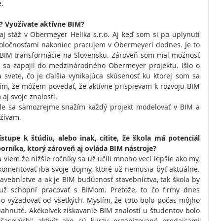
e.
? Využívate aktívne BIM?
j stáž v Obermeyer Helika s.r.o. Aj keď som si po uplynutí 
poločnosťami nakoniec pracujem v Obermeyeri dodnes. Je to 
o BIM transformácie na Slovensku. Zároveň som mal možnosť 
sa zapojil do medzinárodného Obermeyer projektu. Išlo o 
svete, čo je ďalšia vynikajúca skúsenosť ku ktorej som sa 
ím, že môžem povedať, že aktívne prispievam k rozvoju BIM 
aj svoje znalosti.
le sa samozrejme snažím každý projekt modelovať v BIM a 
užívam.
stupe k štúdiu, alebo inak, cítite, že škola má potenciál 
rníka, ktorý zároveň aj ovláda BIM nástroje?
 viem že nižšie ročníky sa už učili mnoho vecí lepšie ako my, 
omentovať iba svoje dojmy, ktoré už nemusia byť aktuálne.  
avebníctve a ak je BIM budúcnosť stavebníctva, tak škola by 
 už schopní pracovať s BIMom. Pretože, to čo firmy dnes 
o vyžadovať od všetkých. Myslím, že toto bolo počas môjho 
hnuté. Akékoľvek získavanie BIM znalostí u študentov bolo 
časových" aktivít ako sú kurzy organizované predajcami 