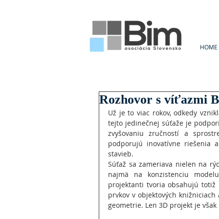
HOME
Rozhovor s víťazm
Už je to viac rokov, odkedy vzni
tejto jedinečnej súťaže je podpor
zvyšovaniu zručností a sprostr
podporujú inovatívne riešenia 
stavieb.
Súťaž sa zameriava nielen na rýc
najmä na konzistenciu modelu 
projektanti tvoria obsahujú tot
prvkov v objektových knižniciach 
geometrie. Len 3D projekt je však