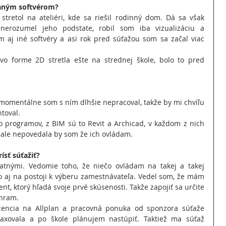
raným softvérom?
tretol na ateliéri, kde sa riešil rodinný dom. Dá sa však 
erozumel jeho podstate, robil som iba vizualizáciu a 
 aj iné softvéry a asi rok pred súťažou som sa začal viac 
vo forme 2D stretla ešte na strednej škole, bolo to pred 
momentálne som s ním dlhšie nepracoval, takže by mi chvíľu 
toval.
 programov, z BIM sú to Revit a Archicad, v každom z nich 
a ale nepovedala by som že ich ovládam.
ísť súťažiť?
atnými. Vedomie toho, že niečo ovládam na takej a takej 
o aj na postoji k výberu zamestnávateľa. Vedel som, že mám 
t, ktorý hľadá svoje prvé skúsenosti. Takže zapojiť sa určite 
ýhram.
icencia na Allplan a pracovná ponuka od sponzora súťaže 
xovala a po škole plánujem nastúpiť. Taktiež ma súťaž 