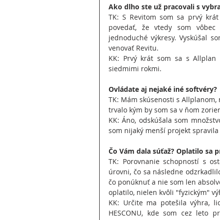
Ako dlho ste už pracovali s vyb
TK: S Revitom som sa prvý krát s
povedať, že vtedy som vôbec n
jednoduché výkresy. Vyskúšal som
venovať Revitu.
KK: Prvý krát som sa s Allplan 
siedmimi rokmi.
Ovládate aj nejaké iné softvéry?
TK: Mám skúsenosti s Allplanom, 
trvalo kým by som sa v ňom zorien
KK: Áno, odskúšala som množstvo
som nijaký menší projekt spravil
Čo Vám dala súťaž? Oplatilo sa pr
TK: Porovnanie schopností s ost
úrovni, čo sa následne odzrkadlil
čo ponúknuť a nie som len absolven
oplatilo, nielen kvôli "fyzickým" v
KK: Určite ma potešila výhra, l
HESCONU, kde som cez leto pra