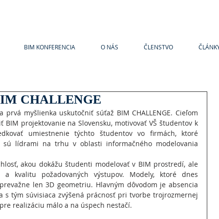
BIM KONFERENCIA
O NÁS
ČLENSTVO
ČLÁNK
i BIM CHALLENGE
kla prvá myšlienka uskutočniť súťaž BIM CHALLENGE. Cieľom 
iť BIM projektovanie na Slovensku, motivovať VŠ študentov k 
edkovať umiestnenie týchto študentov vo firmách, ktoré 
a sú lídrami na trhu v oblasti informačného modelovania 
hlosť, akou dokážu študenti modelovať v BIM prostredí, ale 
a kvalitu požadovaných výstupov. Modely, ktoré dnes 
iž prevažne len 3D geometriu. Hlavným dôvodom je absencia 
a s tým súvisiaca zvýšená prácnosť pri tvorbe trojrozmernej 
 pre realizáciu málo a na úspech nestačí.