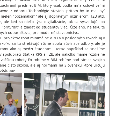
 zachránil predmet BIM, ktorý však podľa mňa oslovil veľmi 
avne z odboru Technológie stavieb, pritom by to mal byť 
 nielen "pozemákom" ale aj dopravným inžinierom, TZB atď. 
, ale keď sa niečo týka digitalizácie, tak sa vysvetľujú iba 
"pritvrdiť" a žiadať od študentov viac. Čiže áno, na fakulte 
kových odborníkov aj pre moderné stavebníctvo.
 projektov robiť minimálne v 3D a v posledných rokoch aj v 
koľko sa tu stretávajú rôzne spolu súvisiace odbory, ale je 
rami ako aj medzi študentmi. Teraz napríklad sa snažíme 
v spolupráci Statika KPS a TZB, ale nakoľko máme rozdielne 
, väčšinu roboty čo robíme v BIM robíme nad rámec svojich 
ené čisto školou, ale aj normami na Slovensku ktoré určujú 
výstupov.