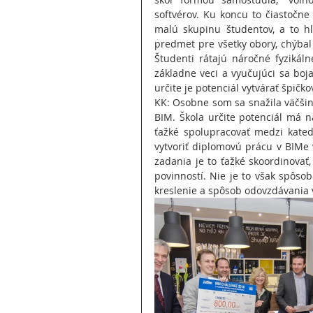
softvérov. Ku koncu to čiastočne
malú skupinu študentov, a to hl
predmet pre všetky obory, chýbal
Študenti rátajú náročné fyzikálne
základne veci a vyučujúci sa boja 
určite je potenciál vytvárať špič
KK: Osobne som sa snažila väčšinu
BIM. Škola určite potenciál má na
ťažké spolupracovať medzi kated
vytvoriť diplomovú prácu v BIMe 
zadania je to ťažké skoordinovať
povinností. Nie je to však spôsob
kreslenie a spôsob odovzdávania 