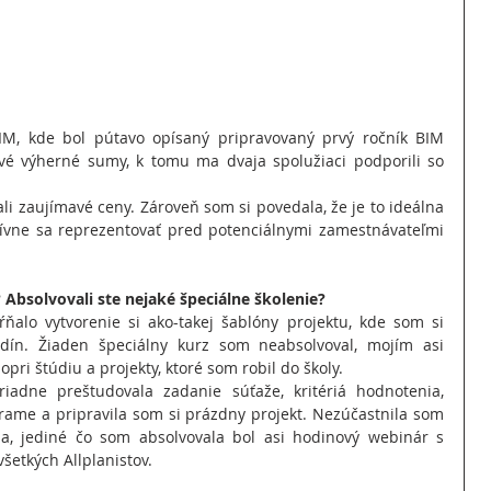
M, kde bol pútavo opísaný pripravovaný prvý ročník BIM 
é výherné sumy, k tomu ma dvaja spolužiaci podporili so 
 zaujímavé ceny. Zároveň som si povedala, že je to ideálna 
itívne sa reprezentovať pred potenciálnymi zamestnávateľmi 
? Absolvovali ste nejaké špeciálne školenie?
ňalo vytvorenie si ako-takej šablóny projektu, kde som si 
odín. Žiaden špeciálny kurz som neabsolvoval, mojím asi 
ri štúdiu a projekty, ktoré som robil do školy.
iadne preštudovala zadanie súťaže, kritériá hodnotenia, 
rame a pripravila som si prázdny projekt. Nezúčastnila som 
a, jediné čo som absolvovala bol asi hodinový webinár s 
všetkých Allplanistov.