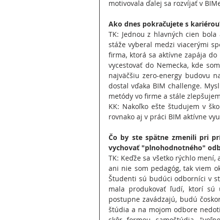
motivovala ďalej sa rozvíjať v BIM
Ako dnes pokračujete s kariérou
TK: Jednou z hlavných cien bola a
stáže vyberal medzi viacerými s
firma, ktorá sa aktívne zapája d
vycestovať do Nemecka, kde som 
najväčšiu zero-energy budovu na 
dostal vďaka BIM challenge. Mysl
metódy vo firme a stále zlepšujem 
KK: Nakoľko ešte študujem v ško
rovnako aj v práci BIM aktívne vy
Čo by ste spätne zmenili pri prí
vychovať "plnohodnotného" odbo
TK: Keďže sa všetko rýchlo mení, a
ani nie som pedagóg, tak viem ok
Študenti sú budúci odborníci v st
mala produkovať ľudí, ktorí sú
postupne zavádzajú, budú čoskor
štúdia a na mojom odbore nedotia
skôr formou samoštúdia, "voľno