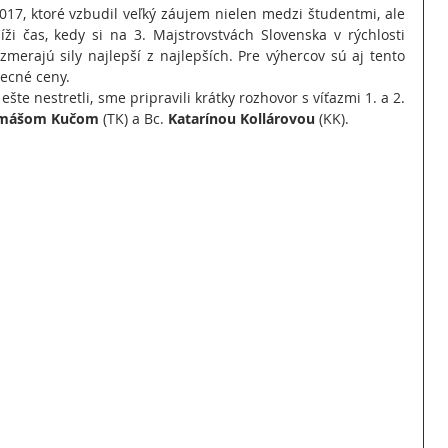
17, ktoré vzbudil veľký záujem nielen medzi študentmi, ale 
ži čas, kedy si na 3. Majstrovstvách Slovenska v rýchlosti 
erajú sily najlepší z najlepších. Pre výhercov sú aj tento 
vecné ceny.
ešte nestretli, sme pripravili krátky rozhovor s víťazmi 1. a 2. 
mášom Kučom
 (TK) a Bc. 
Katarínou Kollárovou 
(KK).