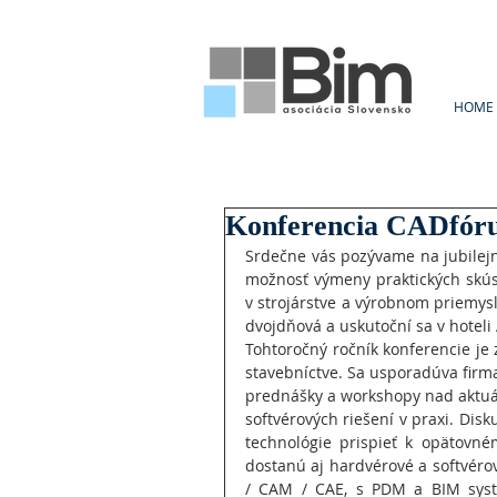
HOME
Konferencia CADfór
​Srdečne vás pozývame na jubilejný
možnosť výmeny praktických skúse
v strojárstve a výrobnom priemysle
dvojdňová a uskutoční sa v hoteli 
Tohtoročný ročník konferencie je 
stavebníctve. Sa usporadúva fir
prednášky a workshopy nad aktuá
softvérových riešení v praxi. D
technológie prispieť k opätovné
dostanú aj hardvérové ​​a softvéro
/ CAM / CAE, s PDM a BIM systé