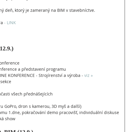
 deň, ktorý je zameraný na BIM v stavebníctve.
ra 
- LINK
2.9.)
konference
konference a představení programu
E KONFERENCE - Strojírenství a výroba - 
viz »
 sekce
účasti všech přednášejících
u GoPro, dron s kamerou, 3D myš a další)
amu 1.dne, pokračování demo pracovišť, individuální diskuse
ská show