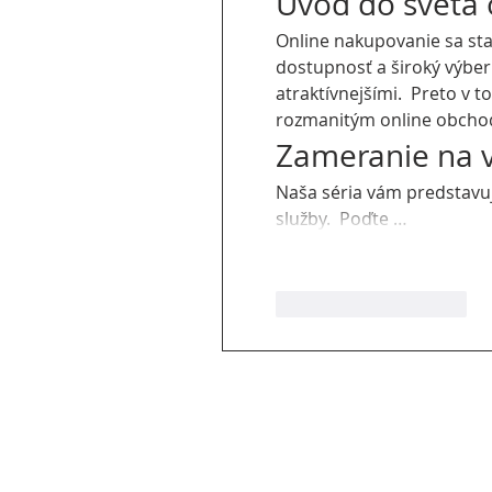
Úvod do sveta 
Online nakupovanie sa sta
dostupnosť a široký výber
atraktívnejšími.  Preto v
rozmanitým online obchodo
Zameranie na 
Naša séria vám predstavu
služby.  Poďte …
Like
Odpovedať