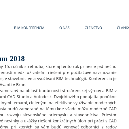
BIM KONFERENCIA
O NÁS
ČLENSTVO
ČLÁNK
um 2018
 15. ročník stretnutia, ktoré aj tento rok prinesie jedinečnú 
ností medzi užívateľmi riešení pre počítačové navrhovanie 
, v stavebníctve a využívaní BIM technológií. Konferencia je 
Avanti v Brne.
zameraný na oblasť budúcnosti strojárenskej výroby a BIM v 
mami CAD Studio a Autodesk. Dvojdňového podujatia ponúkne 
lnymi témami, cielenými na efektívne využívanie moderných 
iskusia budú zamerané na tému kde všade môžu moderné CAD 
mu rozvoju slovenského priemyslu a stavebníctva. Priestor 
vé ​​novinky a ukážky riešení konkrétnych úloh pri práci s CAD 
my, pri ktorých sa vám budú venovať odborníci z radov 