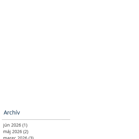
Archív
jún 2026
(1)
1 príspevok
máj 2026
(2)
2 príspevky
marec 2026
(3)
3 príspevky