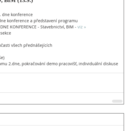
 BIM (13.9.)
2. dne konference
2.dne konference a představení programu
NE KONFERENCE - Stavebnictví, BIM -
 viz »
 sekce
účasti všech přednášejících
še)
amu 2.dne, pokračování demo pracovišť, individuální diskuse