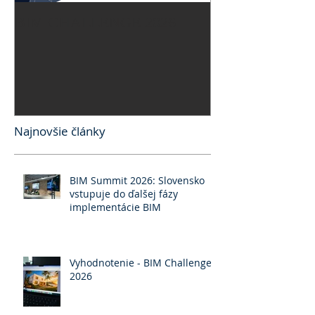
BIM CHALLENGE 2026
BIM CHALLEN
Najnovšie články
BIM Summit 2026: Slovensko
vstupuje do ďalšej fázy
implementácie BIM
Vyhodnotenie - BIM Challenge
2026