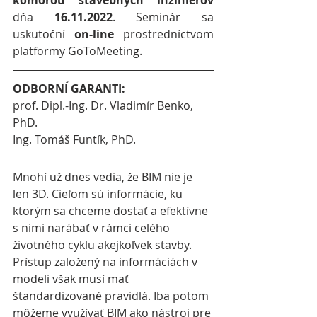
komorou stavebných inžinierov
dňa 
16.11.2022
. Seminár sa 
uskutoční 
on-line 
prostredníctvom 
platformy GoToMeeting.
ODBORNÍ GARANTI:
prof. Dipl.-Ing. Dr. Vladimír Benko, 
PhD.
Ing. Tomáš Funtík, PhD.
Mnohí už dnes vedia, že BIM nie je 
len 3D. Cieľom sú informácie, ku 
ktorým sa chceme dostať a efektívne 
s nimi narábať v rámci celého 
životného cyklu akejkoľvek stavby. 
Prístup založený na informáciách v 
modeli však musí mať 
štandardizované pravidlá. Iba potom 
môžeme využívať BIM ako nástroj pre 