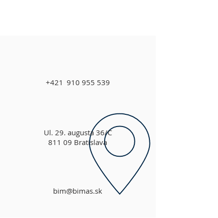
+421
_
910 955 539
Ul. 29. augusta 36/C
811 09 Bratislava
bim@bimas.sk