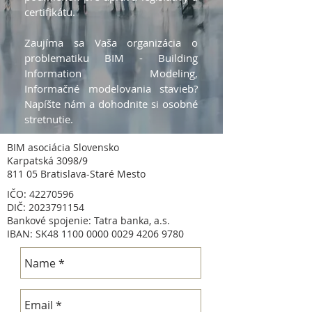
certifikátu.
Zaujíma sa Vaša organizácia o
problematiku BIM - Building
Information Modeling,
Informačné modelovania stavieb?
Napíšte nám a dohodnite si osobné
stretnutie.
BIM asociácia Slovensko
Karpatská 3098/9
811 05 Bratislava-Staré Mesto
IČO:
42270596
DIČ:
2023791154
Bankové spojenie: Tatra banka, a.s.
IBAN: SK48
1100 0000 0029 4206
9780