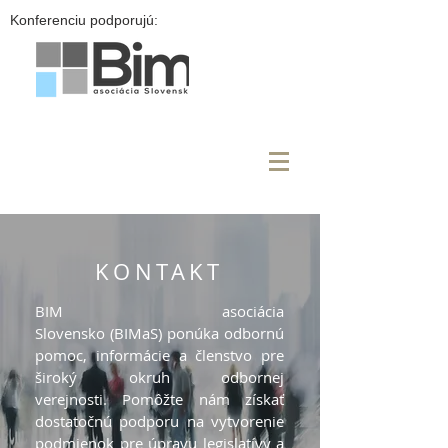
Konferenciu podporujú:
KONTAKT
BIM asociácia
Slovensko (BIMaS) ponúka odbornú
pomoc, informácie a
členstvo
pre
široký okruh odbornej
verejnosti. Pomôžte nám získať
dostatočnú podporu na vytvorenie
podmienok pre úpravu legislatívy a