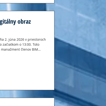
gitálny obraz
ňa 2. júna 2026 v priestoroch
so začiatkom o 13:00. Toto
vý manažment členov BIM
stí. Cieľom nie je riešiť
ale pridanú hodnotu technológií
entácie týchto riešení na
zvanie a príďte s nami aj Vy
alizácie stavebníctva. D