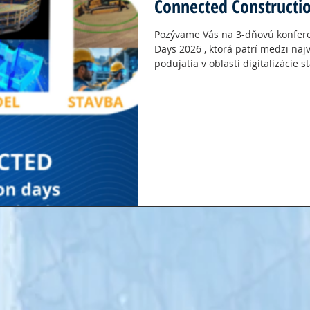
Connected Constructi
Pozývame Vás na 3-dňovú konfer
Days 2026 , ktorá patrí medzi na
podujatia v oblasti digitalizácie 
Trojdňová konferencia sa uskutočn
2026 v Brne a prinesie unikátne prepojenie technológií, dát a
reálnej stavebnej praxe. Podujati
využitie digitálnych nástrojov v c
od zberu dát, cez prácu s BIM mo