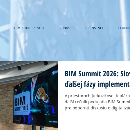
BIM KONFERENCIA
O NÁS
ČLENSTVO
ČLÁNK
BIM Summit 2026: Slo
ďalšej fázy implement
V priestoroch Jurkovičovej teplárn
ďalší ročník podujatia BIM Summit
pre odbornú diskusiu o digitalizá
BIM procesov a smerovaní sektora
spojilo takmer 60 odborníkov z ob
realizácie, developmentu, štátnej