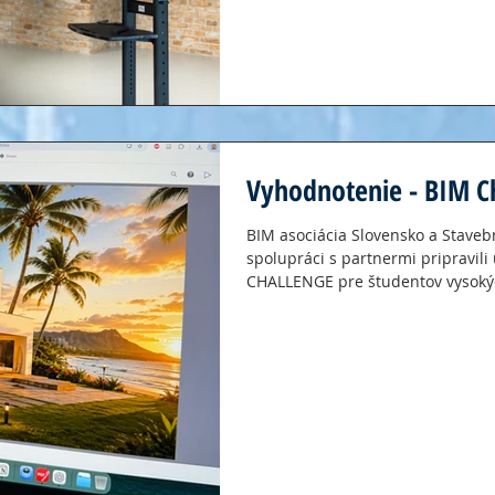
akademického prostredia. BIM Su
výberové diskusné podujatie s 
Na roz
Vyhodnotenie - BIM C
BIM asociácia Slovensko a Stavebn
spolupráci s partnermi pripravili
CHALLENGE pre študentov vysokýc
uskutočnilo 15. 5. 2026 na Stavebn
kde si študenti mohli zmerať sily
projektovej dokumentácie. Súťaže
študenti zo Stavebnej fakulty STU
najpočetnejšie zastúpenie, ako aj
TU Košice,