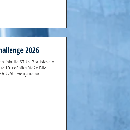
mmit je koncipovaný ako
obmedzeným počtom účastníkov.
hallenge 2026
á fakulta STU v Bratislave v
 už 10. ročník súťaže BIM
h škôl. Podujatie sa
ej fakulte STU v Bratislave,
 v tvorbe BIM modelu a
 sa tradične zúčastňujú
 v Bratislave, ktorá má
 študenti zo Stavebnej fakulty