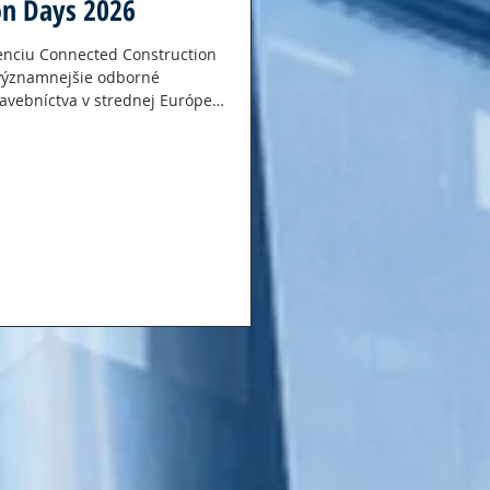
on Days 2026
enciu Connected Construction
jvýznamnejšie odborné
stavebníctva v strednej Európe.
í v termíne 26. – 28. mája
e sa zameriava na praktické
elom životnom cykle stavby –
delmi, až po ich nasad