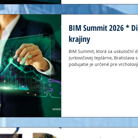
BIM Summit 2026 * Di
krajiny
BIM Summit, ktorá sa uskutoční d
Jurkovičovej teplárne, Bratislava 
podujatie je určené pre vrcholo
asociácie Slovensko a pozvaných ho
technické aspekty digitalizácie, 
z pohľadu obchodu a vplyv implem
firemnej úrovni. Prijmite naše po
otvorene diskutovať na tému digit