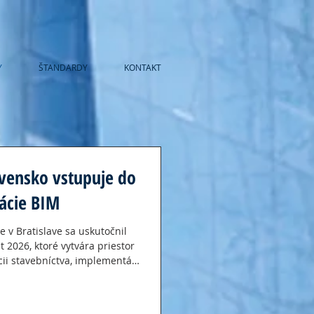
Y
ŠTANDARDY
KONTAKT
vensko vstupuje do
ácie BIM
e v Bratislave sa uskutočnil
 2026, ktoré vytvára priestor
cii stavebníctva, implementácii
 na Slovensku. Podujatie
lasti BIM, projektovania,
 správy, výskumu a