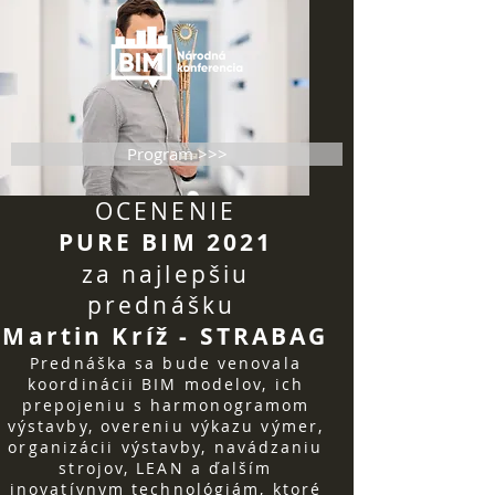
Program >>>
OCENENIE
PURE BIM 2021
za najlepšiu
prednášku
Martin Kríž - STRABAG
Prednáška sa bude venovala
koordinácii BIM modelov, ich
prepojeniu s harmonogramom
výstavby, overeniu výkazu výmer,
organizácii výstavby, navádzaniu
strojov, LEAN a ďalším
inovatívnym technológiám, ktoré