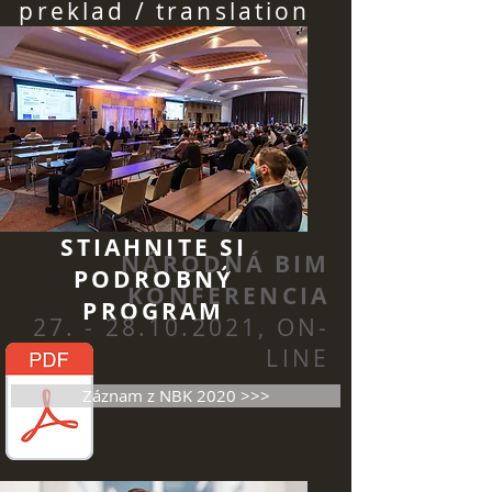
preklad / translation
STIAHNITE SI
NÁRODNÁ
BIM
PODROBNÝ
KONFERENCIA
PROGRAM
27. - 28.10.2021
, ON-
LINE
Záznam z NBK 2020 >>>