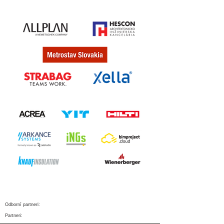
Odborní partneri:
Partneri: