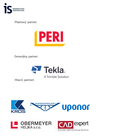
Platinový partner:
Generálny partner
:
Hlavní partneri: