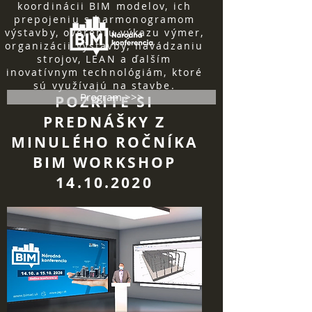
koordinácii BIM modelov, ich
prepojeniu s harmonogramom
výstavby, overeniu výkazu výmer,
organizácii výstavby, navádzaniu
strojov, LEAN a ďalším
inovatívnym technológiám, ktoré
sú využívajú na stavbe.
Program >>>
POZRITE SI
PREDNÁŠKY Z
MINULÉHO ROČNÍKA
BIM WORKSHOP
14.10.2020