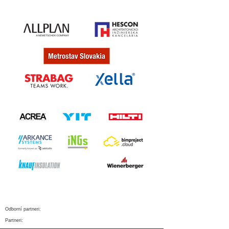
Odborní partneri:
Partneri: