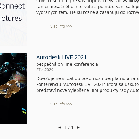
Construsoft tím pre vás pripravil celý rad výukov
rámci mesačného intervalu a pomôžu vám sa lepš
vybraných tém. Tie sú rôzne a zasahujú do rôzny
Viac info >>>
Autodesk LIVE 2021
bezpečná on-line konferencia
27.4.2020
Dovoľujeme si dať do pozornosti bezplatnú a za
konferenciu "Autodesk LIVE 2021" ktorá sa uskuto
predstaví nové vylepšené BIM produkty rady Aut
Viac info >>>
◄
1 / 1
►