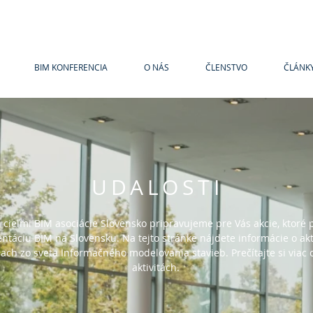
BIM KONFERENCIA
O NÁS
ČLENSTVO
ČLÁNK
UDALOSTI
s cieľmi BIM asociácie Slovensko pripravujeme pre Vás akcie, ktoré
táciu BIM na Slovensku. Na tejto stránke nájdete informácie o ak
iach zo sveta Informačného modelovania stavieb. Prečítajte si viac 
aktivitách.