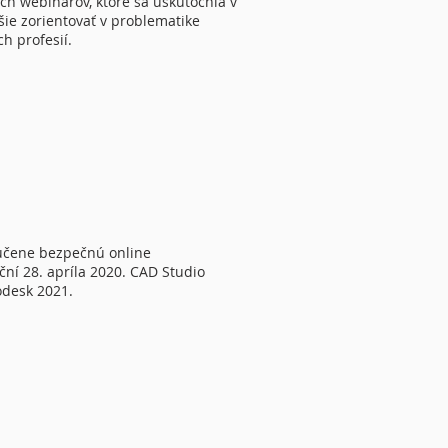
ých webinárov, ktoré sa uskutočnia v
ie zorientovať v problematike
ch profesií.
ručene bezpečnú online
ční 28. apríla 2020. CAD Studio
odesk 2021.