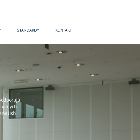
Y
ŠTANDARDY
KONTAKT
 podporujú
tuálnych
o našich