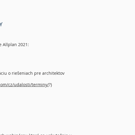
Y
e Allplan 2021:
iu o riešeniach pre architektov
com/cz/udalosti/terminy/
?)