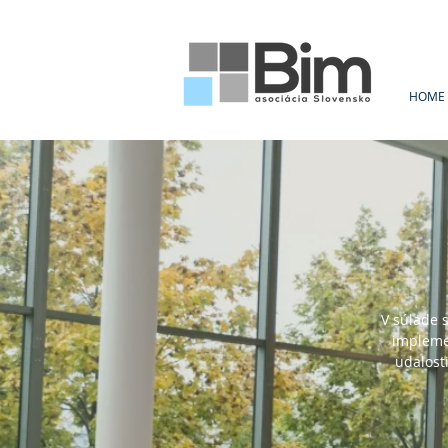
HOME
V súlade 
implemen
udalost