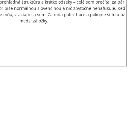
 prehľadná štruktúra a krátke odseky – celé som prečítal za pár 
or píše normálnou slovenčinou a nič zbytočne nenafukuje. Keď 
 pre mňa, vraciam sa sem. Za mňa palec hore a pokojne si to ulož 
medzi záložky.