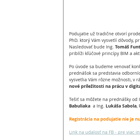
Podujatie už tradične otvorí prode
PhD. ktorý Vám vysvetlí dôvody, p
Nasledovať bude Ing. 
Tomáš Funt
priblíži kľúčové princípy BIM a ak
Po úvode sa budeme venovať konkr
prednášok sa predstavia odborníci
vysvetlia Vám rôzne možnosti, v rá
nové príležitosti na prácu v dig
Tešiť sa môžete na prednášky od I
Babuliaka
  a Ing. 
Lukáša Sabola
,
Registrácia na podujatie nie je n
Link na udalosť na FB - pre viac 