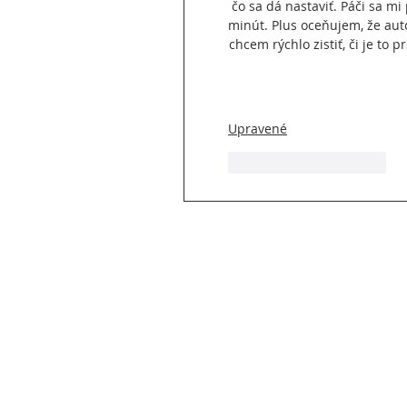
čo sa dá nastaviť. Páči sa mi
minút. Plus oceňujem, že aut
chcem rýchlo zistiť, či je to
Upravené
Like
Odpovedať