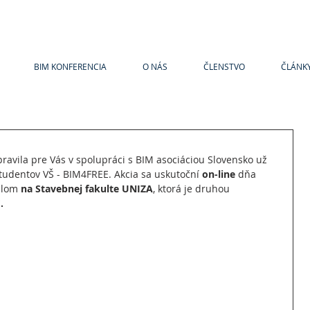
BIM KONFERENCIA
O NÁS
ČLENSTVO
ČLÁNK
pravila pre Vás v spolupráci s BIM asociáciou Slovensko už 
študentov VŠ - BIM4FREE. Akcia sa uskutoční 
on-line 
dňa 
dlom 
na Stavebnej fakulte UNIZA
, ktorá je druhou 
.