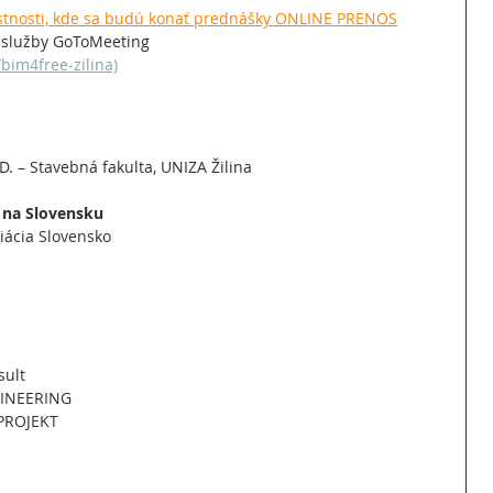
estnosti, kde sa budú konať prednášky ONLINE PRENOS
 služby GoToMeeting 
bim4free-zilina)
hD. – Stavebná fakulta, UNIZA Žilina
 na Slovensku
ciácia Slovensko
sult
GINEERING
OPROJEKT