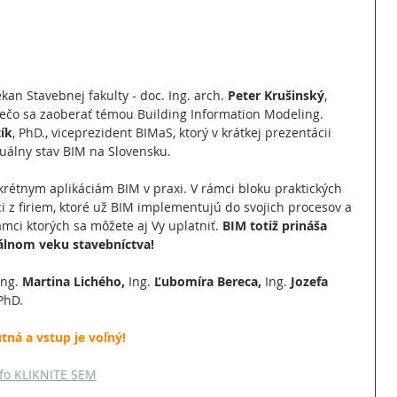
kan Stavebnej fakulty - doc. Ing. arch. 
Peter Krušinský
, 
rečo sa zaoberať témou Building Information Modeling. 
ík
, PhD., viceprezident BIMaS, ktorý v krátkej prezentácii 
tuálny stav BIM na Slovensku. 
étnym aplikáciám BIM v praxi. V rámci bloku praktických 
 z firiem, ktoré už BIM implementujú do svojich procesov a 
mci ktorých sa môžete aj Vy uplatniť. 
BIM totiž prináša 
itálnom veku stavebníctva!
ng. 
Martina Lichého, 
Ing.
 Ľubomíra Bereca, 
Ing.
 Jozefa 
 PhD.
utná a vstup je voľný!
info KLIKNITE SEM