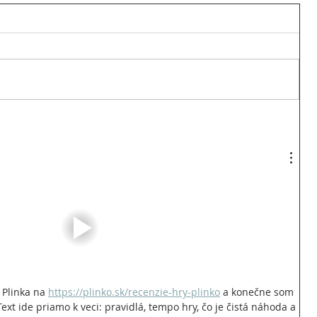
 Plinka na 
https://plinko.sk/recenzie-hry-plinko
 a konečne som 
Text ide priamo k veci: pravidlá, tempo hry, čo je čistá náhoda a 