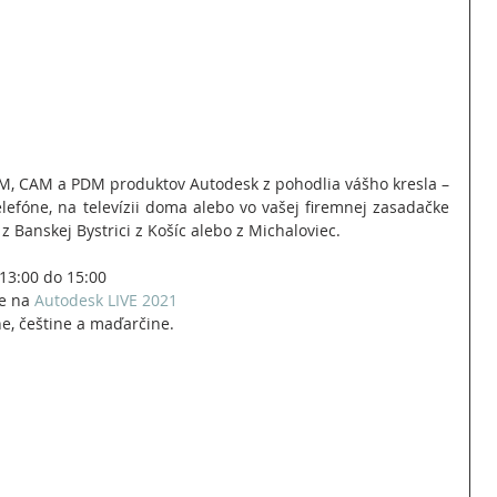
M, CAM a PDM produktov Autodesk z pohodlia vášho kresla – 
elefóne, na televízii doma alebo vo vašej firemnej zasadačke 
 z Banskej Bystrici z Košíc alebo z Michaloviec.
13:00 do 15:00
e na 
Autodesk LIVE 2021
ne, češtine a maďarčine.