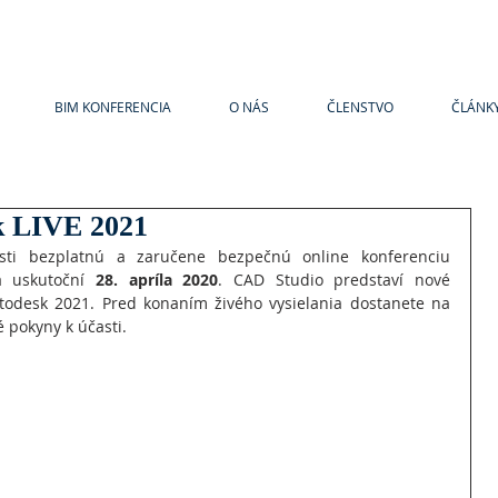
BIM KONFERENCIA
O NÁS
ČLENSTVO
ČLÁNK
k LIVE 2021
ti bezplatnú a zaručene bezpečnú online konferenciu 
a uskutoční 
28. apríla 2020
. CAD Studio predstaví nové 
odesk 2021. Pred konaním živého vysielania dostanete na 
 pokyny k účasti.