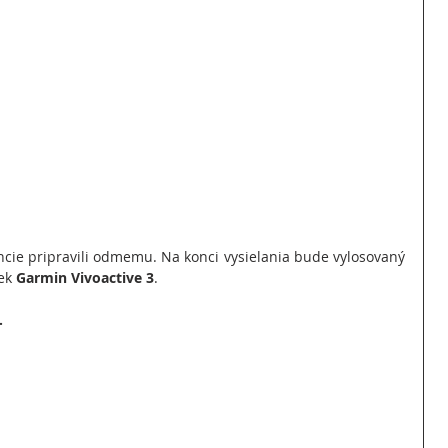
cie pripravili odmemu. Na konci vysielania bude vylosovaný 
ek 
Garmin Vivoactive 3
.
.